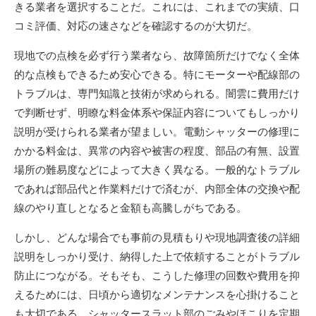
きる業者を選択することだ。これには、これまでの実績、口
コミ評価、対応の速さなどを確認するのが大切だ。
現地での点検を必ず行う業者なら、故障箇所だけでなく全体
的な点検もできるため安心できる。特にモーターや配線部の
トラブルは、専門知識と技術が求められる。闇雲に費用だけ
で判断せず、明瞭な料金体系や保証内容についてもしっかり
説明が受けられる業者が望ましい。電動シャッターの修理に
かかる料金は、異常の内容や被害の程度、部品の有無、設置
場所の難易度などによって大きく異なる。一般的なトラブル
であれば部品代と作業料だけで済むが、内部全体の交換や配
線のやり直しとなると金額も高騰しがちである。
しかし、どんな場合でも事前の見積もりや現地調査後の詳細
説明をしっかり受け、納得した上で依頼することがトラブル
防止につながる。そもそも、こうした修理の回数や費用を抑
えるためには、日頃から適切なメンテナンスを心掛けること
も大切である。シャッタースラット部のごみやほこりを定期