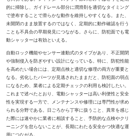
的に掃除し、ガイドレール部分に潤滑剤を適切なタイミング
で塗布することで滑らかな動作を維持しやすくなる。また、
未開閉のまま放置するのではなく、定期的に動作確認を行う
ことも不具合の早期発見につながる。さらに、防犯面でも電
動シャッターは有効といえる。
自動ロック機能やセンサー連動式のタイプがあり、不正開閉
や強制侵入を防ぎやすい設計になっている。特に、防犯性能
を高めたい場合には、定期点検と適切な修理の両方が重要と
なる。劣化したパーツが見逃されたままだと、防犯面の弱点
になるため、業者による定期チェックの利用も検討したい。
これまで述べたとおり、電動シャッターは高い利便性と安全
性を実現する一方で、メンテナンスや修理には専門性が求め
られる分野である。日ごろから丁寧に扱うこと、異常を感じ
た際には速やかに業者に相談すること、予防的な点検やクリ
ーニングを怠らないことが、長期にわたる安全かつ快適な運
用につながる。