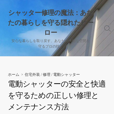
コ
ン
シャッター修理の魔法：あな
テ
たの暮らしを守る隠れたヒー
ン
ツ
検
ロー
へ
索
切
ス
安心な暮らしを取り戻す、あなたの大切な空間を
り
守るプロの技。
キ
替
ッ
え
プ
ホーム
>
住宅外装
/
修理
/
電動シャッター
電動シャッターの安全と快適
を守るための正しい修理と
メンテナンス方法