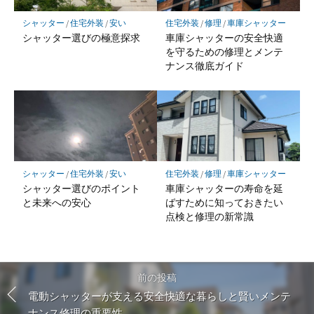
シャッター
/
住宅外装
/
安い
住宅外装
/
修理
/
車庫シャッター
シャッター選びの極意探求
車庫シャッターの安全快適
を守るための修理とメンテ
ナンス徹底ガイド
シャッター
/
住宅外装
/
安い
住宅外装
/
修理
/
車庫シャッター
シャッター選びのポイント
車庫シャッターの寿命を延
と未来への安心
ばすために知っておきたい
点検と修理の新常識
前の投稿
電動シャッターが支える安全快適な暮らしと賢いメンテ
ナンス修理の重要性