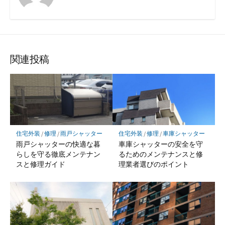
関連投稿
住宅外装
/
修理
/
雨戸シャッター
住宅外装
/
修理
/
車庫シャッター
雨戸シャッターの快適な暮
車庫シャッターの安全を守
らしを守る徹底メンテナン
るためのメンテナンスと修
スと修理ガイド
理業者選びのポイント