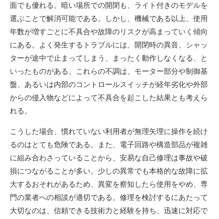
面でも優れる。暗い場所での開閉も、ライト付きのモデルを
選ぶことで解消可能である。しかし、機械である以上、使用
年数が増すごとに不具合や故障のリスクが高まっていく傾向
にある。よく発生するトラブルには、開閉時の異音、シャッ
ターが途中で止まってしまう、まったく動作しなくなる、と
いったものがある。これらの不調は、モーター部分や制御基
盤、あるいは内部のコントロールスイッチが経年劣化や外部
からの侵入物などによって不具合を起こした結果とも考えら
れる。
こうした場合、慣れていない利用者が無理矢理に操作を続け
るのはとても危険である。また、電子回路や構造部品が複雑
に組み合わさっていることから、安易な自己修理は事故や破
損につながることが多い。少しの異常でも本格的な故障に拡
大するおそれがあるため、異変を察知したら使用をやめ、専
門の業者への相談が適切である。修理を検討するにあたって
大切なのは、信頼できる技術力と経験を持ち、迅速に対応で