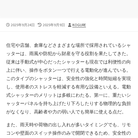
公
最
投
2025年9月24日
2025年9月9日
KOGURE
開
終
稿
日
更
者
新
住宅や店舗、倉庫などさまざまな場所で採用されているシャ
日
ッターは、雨風や防犯から財産を守る役割を果たしてきた。
従来は手動式が中心だったシャッターも現在では利便性の向
上に伴い、操作をボタン一つで行える電動化が進んでいる。
このタイプのシャッターは、安全性の強化と時間短縮を実現
し、使用者のストレスを軽減する有用な設備といえる。電動
式シャッターのメリットは多岐にわたる。第一に、重たいシ
ャッターパネルを持ち上げたり下ろしたりする物理的な負担
がなくなり、高齢者や力の弱い人でも簡単に使える点だ。
また、雨天時や荷物の出し入れが多いタイミングでも、リモ
コンや壁面のスイッチ操作のみで開閉できるため、安全性の