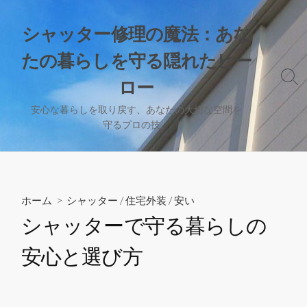
コ
ン
シャッター修理の魔法：あな
テ
たの暮らしを守る隠れたヒー
ン
ツ
検
ロー
へ
索
切
ス
安心な暮らしを取り戻す、あなたの大切な空間を
り
守るプロの技。
キ
替
ッ
え
プ
ホーム
>
シャッター
/
住宅外装
/
安い
シャッターで守る暮らしの
安心と選び方