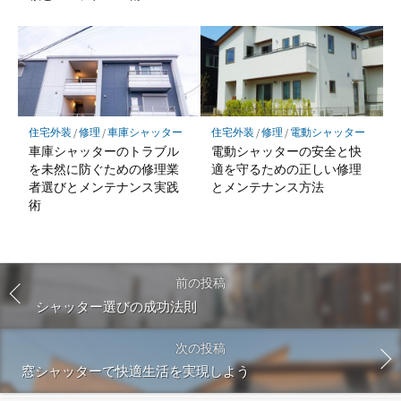
住宅外装
/
修理
/
車庫シャッター
住宅外装
/
修理
/
電動シャッター
車庫シャッターのトラブル
電動シャッターの安全と快
を未然に防ぐための修理業
適を守るための正しい修理
者選びとメンテナンス実践
とメンテナンス方法
術
前の投稿
シャッター選びの成功法則
次の投稿
窓シャッターで快適生活を実現しよう