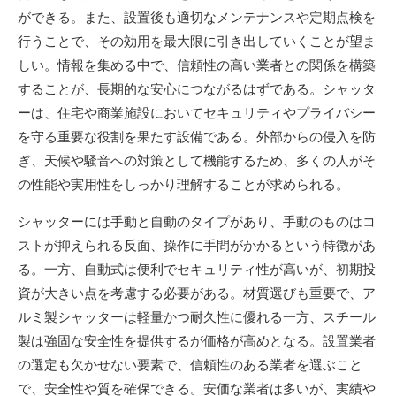
ができる。また、設置後も適切なメンテナンスや定期点検を
行うことで、その効用を最大限に引き出していくことが望ま
しい。情報を集める中で、信頼性の高い業者との関係を構築
することが、長期的な安心につながるはずである。シャッタ
ーは、住宅や商業施設においてセキュリティやプライバシー
を守る重要な役割を果たす設備である。外部からの侵入を防
ぎ、天候や騒音への対策として機能するため、多くの人がそ
の性能や実用性をしっかり理解することが求められる。
シャッターには手動と自動のタイプがあり、手動のものはコ
ストが抑えられる反面、操作に手間がかかるという特徴があ
る。一方、自動式は便利でセキュリティ性が高いが、初期投
資が大きい点を考慮する必要がある。材質選びも重要で、ア
ルミ製シャッターは軽量かつ耐久性に優れる一方、スチール
製は強固な安全性を提供するが価格が高めとなる。設置業者
の選定も欠かせない要素で、信頼性のある業者を選ぶこと
で、安全性や質を確保できる。安価な業者は多いが、実績や