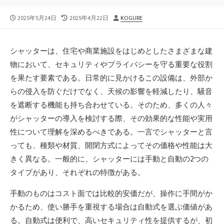
公
最
投
2025年5月24日
2025年4月22日
KOGURE
開
終
稿
日
更
者
新
シャッターは、住宅や商業施設をはじめとしたさまざまな建
日
物において、セキュリティやプライバシーを守る重要な役割
を果たす要素である。
日常的に見かけるこの設備は、外部か
らの侵入を防ぐだけでなく、天候の影響を軽減したり、騒音
を遮断する機能も持ち合わせている。そのため、多くの人々
がシャッターの導入を検討する際、その効果的な性能や実用
性について理解を深めるべきである。一言でシャッターと言
っても、種類や材質、開閉方式によってその価格や性能は大
きく異なる。一般的に、シャッターには手動と自動の2つの
タイプがあり、それぞれの特徴がある。
手動のものはコスト面では比較的安価だが、操作に手間がか
かるため、使い勝手を重視する場合は自動式を選ぶ価値があ
る。自動式は便利で、高いセキュリティ性を提供するが、初