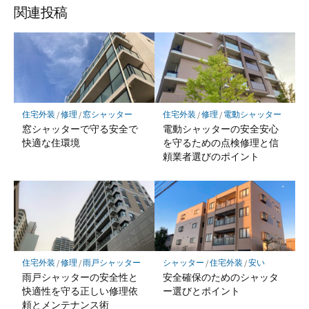
関連投稿
住宅外装
/
修理
/
窓シャッター
住宅外装
/
修理
/
電動シャッター
窓シャッターで守る安全で
電動シャッターの安全安心
快適な住環境
を守るための点検修理と信
頼業者選びのポイント
住宅外装
/
修理
/
雨戸シャッター
シャッター
/
住宅外装
/
安い
雨戸シャッターの安全性と
安全確保のためのシャッタ
快適性を守る正しい修理依
ー選びとポイント
頼とメンテナンス術