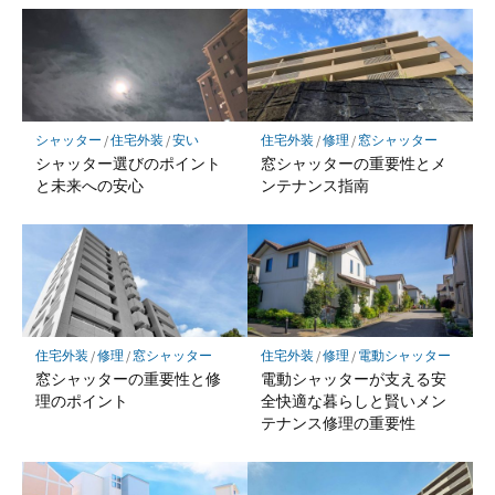
シャッター
/
住宅外装
/
安い
住宅外装
/
修理
/
窓シャッター
シャッター選びのポイント
窓シャッターの重要性とメ
と未来への安心
ンテナンス指南
住宅外装
/
修理
/
窓シャッター
住宅外装
/
修理
/
電動シャッター
窓シャッターの重要性と修
電動シャッターが支える安
理のポイント
全快適な暮らしと賢いメン
テナンス修理の重要性