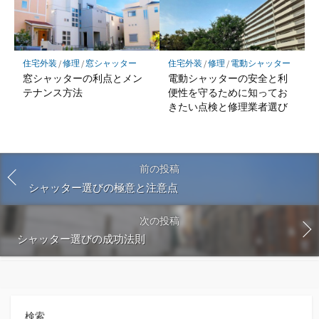
住宅外装
/
修理
/
窓シャッター
住宅外装
/
修理
/
電動シャッター
窓シャッターの利点とメン
電動シャッターの安全と利
テナンス方法
便性を守るために知ってお
きたい点検と修理業者選び
前の投稿
シャッター選びの極意と注意点
次の投稿
シャッター選びの成功法則
検索