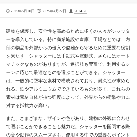
公
最
投
2025年5月18日
2025年4月22日
KOGURE
開
終
稿
日
更
者
新
建物を保護し、安全性を高めるために多くの人々がシャッタ
日
ーを導入している。
特に商業施設や倉庫、工場などでは、内
部の物品を外部からの侵入や盗難から守るために重要な役割
を果たす。シャッターには手動式や電動式、さらにはオート
マチックなものがありますが、選択肢も豊富で、利用するシ
ーンに応じて最適なものを選ぶことができる。シャッター
は、一般的に堅牢な素材で構成されており、耐久性が求めら
れる。鉄やアルミニウムでできているものが多く、これらの
素材は素材自体が持つ強度によって、外界からの衝撃や力に
対する抵抗力が高い。
また、さまざまなデザインや色があり、建物の外観に合わせ
て選ぶことができることも魅力だ。シャッターを開閉する際
の音や動作のスムーズさも、使用する中での重要なポイント