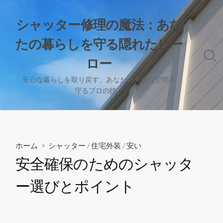
コ
ン
シャッター修理の魔法：あな
テ
たの暮らしを守る隠れたヒー
ン
ツ
検
ロー
へ
索
切
ス
安心な暮らしを取り戻す、あなたの大切な空間を
り
守るプロの技。
キ
替
ッ
え
プ
ホーム
>
シャッター
/
住宅外装
/
安い
安全確保のためのシャッタ
ー選びとポイント