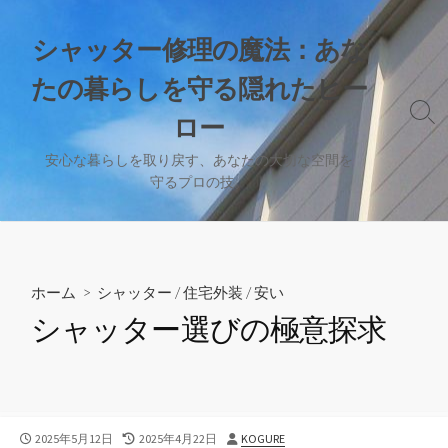
コ
ン
シャッター修理の魔法：あな
テ
たの暮らしを守る隠れたヒー
ン
ツ
検
ロー
へ
索
切
ス
安心な暮らしを取り戻す、あなたの大切な空間を
り
守るプロの技。
キ
替
ッ
え
プ
ホーム
>
シャッター
/
住宅外装
/
安い
シャッター選びの極意探求
公
最
投
2025年5月12日
2025年4月22日
KOGURE