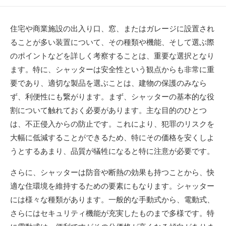
開
終
稿
日
更
者
新
住宅や商業施設の出入り口、窓、またはガレージに設置され
日
ることが多い装置について、その種類や機能、そして選ぶ際
のポイントなどを詳しく考察することは、重要な選択となり
ます。
特に、シャッターは安全性という観点からも非常に重
要であり、適切な製品を選ぶことは、建物の保護のみなら
ず、利便性にも繋がります。まず、シャッターの基本的な役
割について触れておく必要があります。主な目的のひとつ
は、不正侵入からの防止です。これにより、犯罪のリスクを
大幅に低減することができるため、特にその価格を安くしよ
うとするあまり、品質が犠牲になると特に注意が必要です。
さらに、シャッターは防音や断熱の効果も持つことから、快
適な住環境を維持するための要素にもなります。シャッター
には様々な種類があります。一般的な手動式から、電動式、
さらにはセキュリティ機能が充実したものまで多様です。特