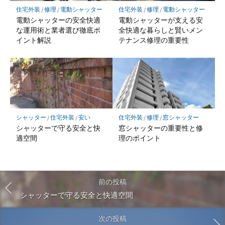
住宅外装
/
修理
/
電動シャッター
住宅外装
/
修理
/
電動シャッター
電動シャッターの安全快適
電動シャッターが支える安
な運用術と業者選び徹底ポ
全快適な暮らしと賢いメン
イント解説
テナンス修理の重要性
シャッター
/
住宅外装
/
安い
住宅外装
/
修理
/
窓シャッター
シャッターで守る安全と快
窓シャッターの重要性と修
適空間
理のポイント
前の投稿
シャッターで守る安全と快適空間
次の投稿