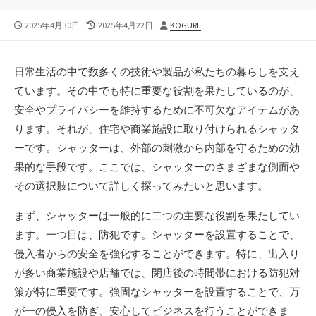
公
最
投
2025年4月30日
2025年4月22日
KOGURE
開
終
稿
日
更
者
新
日常生活の中で数多くの技術や製品が私たちの暮らしを支え
日
ています。
その中でも特に重要な役割を果たしているのが、
安全やプライバシーを維持するために不可欠なアイテムがあ
ります。それが、住宅や商業施設に取り付けられるシャッタ
ーです。シャッターは、外部の刺激から内部を守るための効
果的な手段です。ここでは、シャッターのさまざまな側面や
その選択肢について詳しく探ってみたいと思います。
まず、シャッターは一般的に二つの主要な役割を果たしてい
ます。一つ目は、防犯です。シャッターを設置することで、
侵入者からの安全を強化することができます。特に、出入り
が多い商業施設や店舗では、閉店後の時間帯における防犯対
策が特に重要です。強固なシャッターを設置することで、万
が一の侵入を防ぎ、安心してビジネスを行うことができま