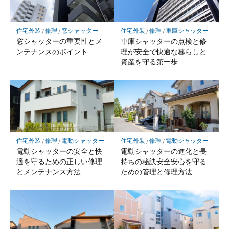
住宅外装
/
修理
/
窓シャッター
住宅外装
/
修理
/
車庫シャッター
窓シャッターの重要性とメ
車庫シャッターの点検と修
ンテナンスのポイント
理が安全で快適な暮らしと
資産を守る第一歩
住宅外装
/
修理
/
電動シャッター
住宅外装
/
修理
/
電動シャッター
電動シャッターの安全と快
電動シャッターの進化と長
適を守るための正しい修理
持ちの秘訣安全安心を守る
とメンテナンス方法
ための管理と修理方法