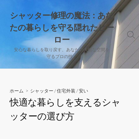
コ
ン
シャッター修理の魔法：あな
テ
たの暮らしを守る隠れたヒー
ン
ツ
検
ロー
へ
索
切
ス
安心な暮らしを取り戻す、あなたの大切な空間を
り
守るプロの技。
キ
替
ッ
え
プ
ホーム
>
シャッター
/
住宅外装
/
安い
快適な暮らしを支えるシャ
ッターの選び方